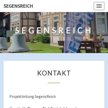
Skip
SEGENSREICH
Togg
to
navig
content
SEGENSREICH
KONTAKT
KONTAKT
Projektleitung SegensReich