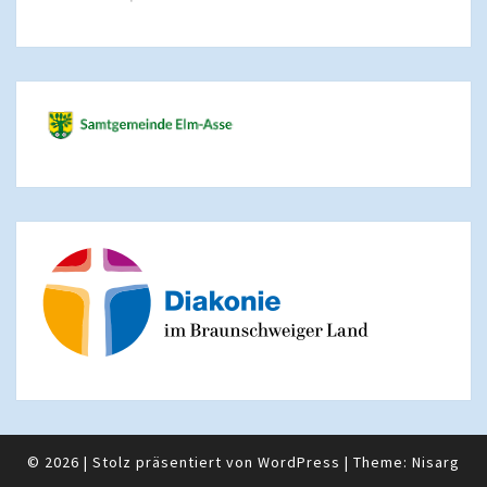
© 2026
|
Stolz präsentiert von
WordPress
|
Theme:
Nisarg